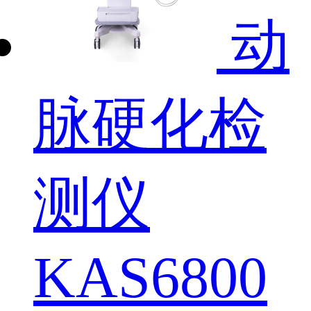
动
脉硬化检
测仪
KAS6800