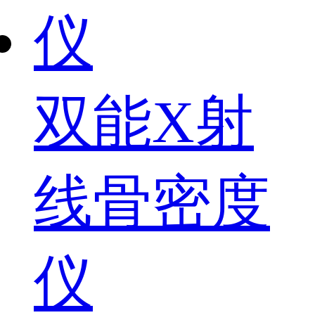
双能X射
线骨密度
仪