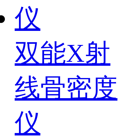
双能X射
线骨密度
仪