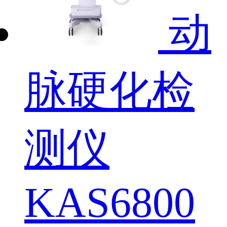
动
脉硬化检
测仪
KAS6800