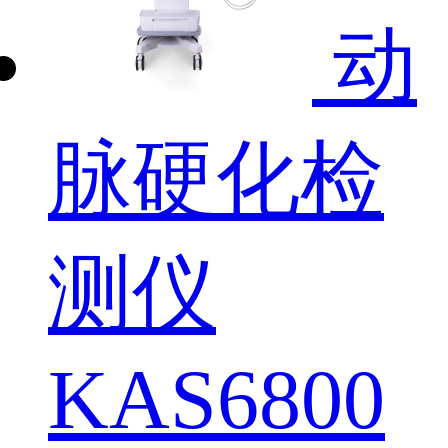
动
脉硬化检
测仪
KAS6800