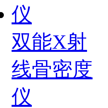
双能X射
线骨密度
仪